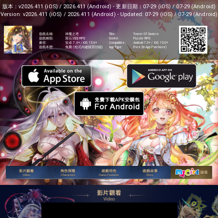
版本：
v2026.411
(iOS) /
2026.411
(Android) - 更新日期：
07-29
(iOS) /
07-29
(Android)
Version:
v2026.411
(iOS) /
2026.411
(Android) - Updated:
07-29
(iOS) /
07-29
(Android)
遊戲名稱:
神魔之塔
Title:
Tower Of Saviors
遊戲種類:
寶石消除RPG
Genre:
Puzzle RPG
兼容:
安卓 7.0+ / iOS 15.0+
Compatible:
Android 7.0+ / iOS 15.0+
遊戲本體:
免費 (程式內建購買功能)
App Type:
Free (In-App Purchase)